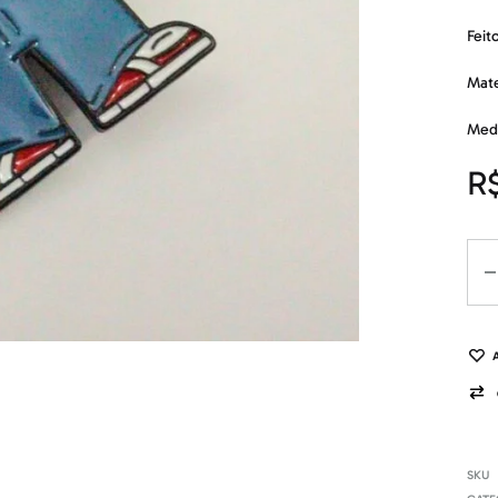
Feit
Mate
Medi
R
Qua
SKU