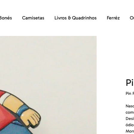
Bonés
Camisetas
Livros & Quadrinhos
Ferréz
O
Pi
Pin 
Nasc
come
Desi
ódio
Morr