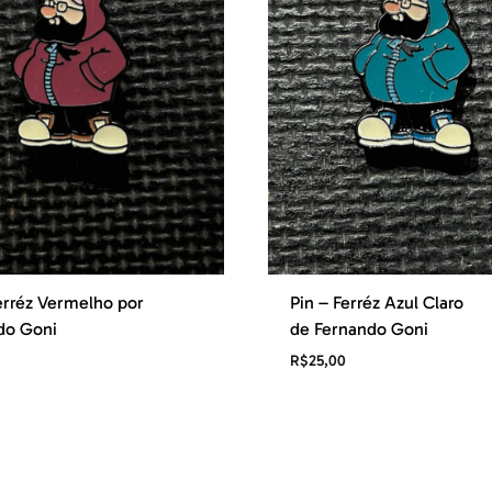
erréz Vermelho por
Pin – Ferréz Azul Claro
do Goni
de Fernando Goni
R$
25,00