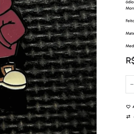
ódio
Morr
Feit
Mate
Medi
R
Qua