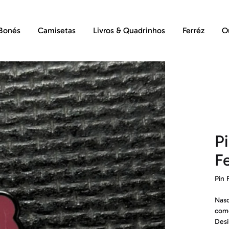
Bonés
Camisetas
Livros & Quadrinhos
Ferréz
O
P
F
Pin 
Nasc
come
Desi