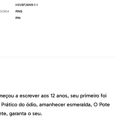
H3V8F26N9-1-1
GORIA
PINS
PIN
meçou a escrever aos 12 anos, seu primeiro foi
 Prático do ódio, amanhecer esmeralda, O Pote
te, garanta o seu.