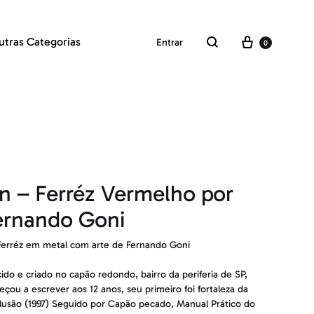
Carrinho
utras Categorias
Entrar
0
Pesquisar
in – Ferréz Vermelho por
ernando Goni
Ferréz em metal com arte de Fernando Goni
ido e criado no capão redondo, bairro da periferia de SP,
çou a escrever aos 12 anos, seu primeiro foi fortaleza da
lusão (1997) Seguido por Capão pecado, Manual Prático do