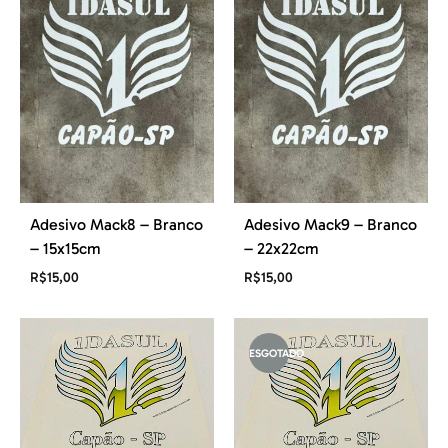
Adesivo Mack8 – Branco
Adesivo Mack9 – Branco
– 15x15cm
– 22x22cm
R$
15,00
R$
15,00
ESGOTADO