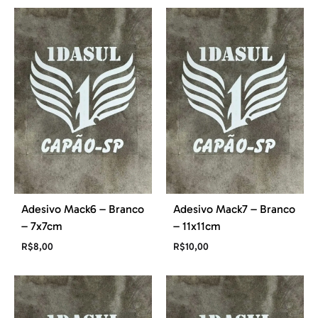
Adesivo Mack6 – Branco
Adesivo Mack7 – Branco
– 7x7cm
– 11x11cm
R$
8,00
R$
10,00