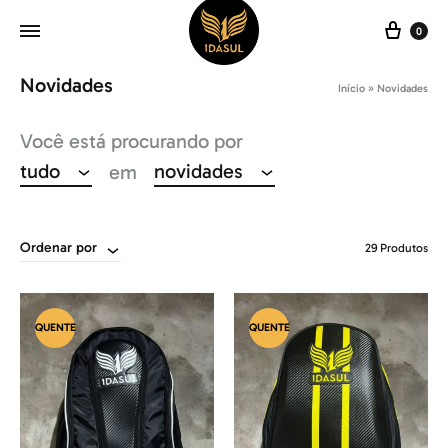
Carr
0
Novidades
Início
»
Novidades
Você está procurando por
tudo
novidades
em
Ordenar por
29 Produtos
QUENTE
QUENTE