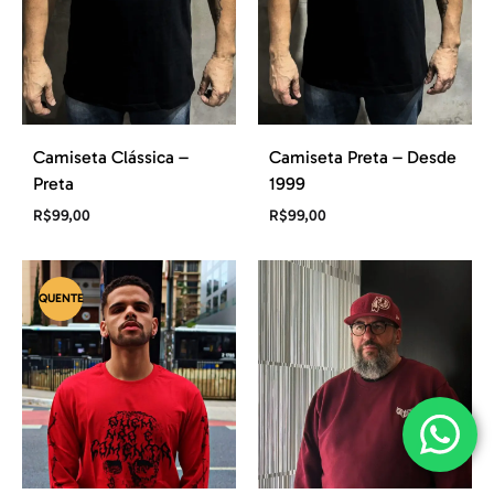
Camiseta Clássica –
Camiseta Preta – Desde
Preta
1999
R$
99,00
R$
99,00
QUENTE