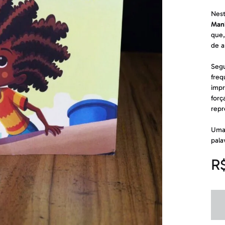
Nest
Man
que,
de a
Segu
freq
impr
forç
repr
Uma 
pala
R