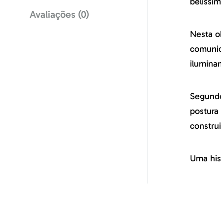
belíssi
Avaliações (0)
Nesta o
comunid
iluminam
Segundo
postura
constru
Uma his