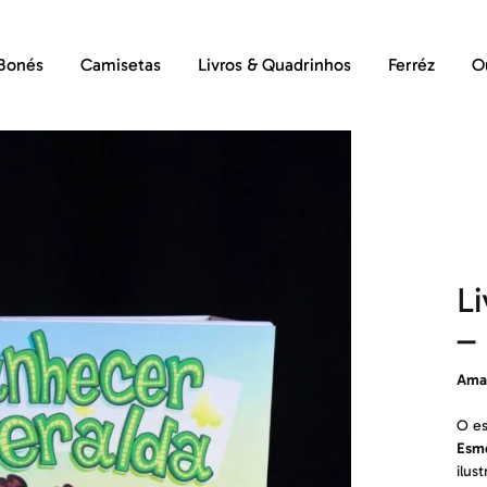
Bonés
Camisetas
Livros & Quadrinhos
Ferréz
O
L
– 
Ama
O es
Esm
ilus