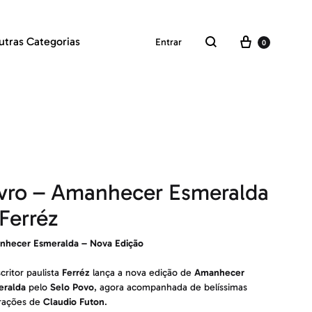
Carrinho
utras Categorias
Entrar
0
Pesquisar
ivro – Amanhecer Esmeralda
Ferréz
nhecer Esmeralda – Nova Edição
critor paulista
Ferréz
lança a nova edição de
Amanhecer
eralda
pelo
Selo Povo
, agora acompanhada de belíssimas
trações de
Claudio Futon
.