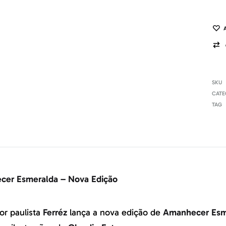
SKU
CATE
TAG
er Esmeralda – Nova Edição
or paulista
Ferréz
lança a nova edição de
Amanhecer Esm