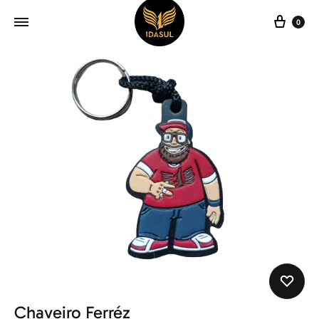
Carr
0
Chaveiro Ferréz