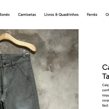
Bonés
Camisetas
Livros & Quadrinhos
Ferréz
O
C
T
Calç
conf
toqu
corp
fáci