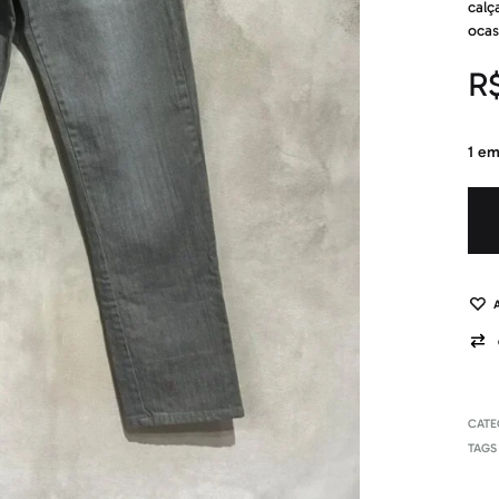
calç
ocas
R
1 em
CATE
TAGS