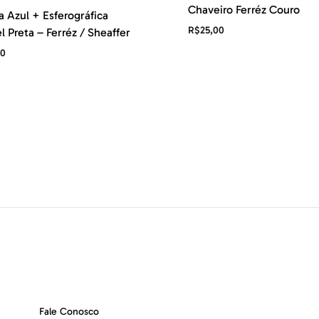
Chaveiro Ferréz Couro
a Azul + Esferográfica
R$
25,00
l Preta – Ferréz / Sheaffer
00
Fale Conosco