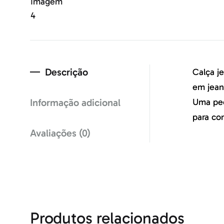
Descrição
Calça j
em jean
Informação adicional
Uma peç
para co
Avaliações (0)
Produtos relacionados