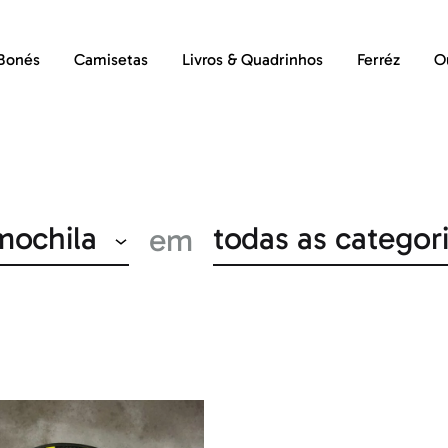
Bonés
Camisetas
Livros & Quadrinhos
Ferréz
O
mochila
todas as categor
em