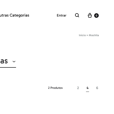
Carrinho
utras Categorias
Entrar
0
Pesquisar
Início
»
Mochila
ias
2
4
6
2 Produtos