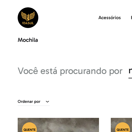
Acessórios
1dasul.com.br
1Dasul
Mochila
Você está procurando por
Ordenar por
QUENTE
QUENTE