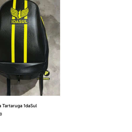
 Tartaruga 1daSul
0